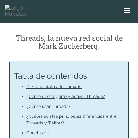
T
o
g
g
Threads, la nueva red social de
l
Mark Zuckerberg.
e
n
a
v
i
Tabla de contenidos
g
a
Primeros datos de Threads.
t
¿Cómo descargarte y activar Threads?
i
¿Cómo usar Threads?
o
n
¿Cuáles son las principales diferencias entre
Threads y Twitter?
Conclusión.