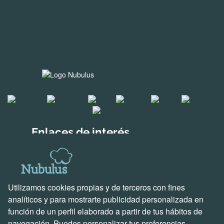
Enlaces de interés
Soluciones para empresas
Descubre Holded
Soluciones creadas por nosotros
Utilizamos cookies propias y de terceros con fines
Soporte y contacto
analíticos y para mostrarte publicidad personalizada en
función de un perfil elaborado a partir de tus hábitos de
Ven a vernos
navegación. Puedes personalizar tus preferencias