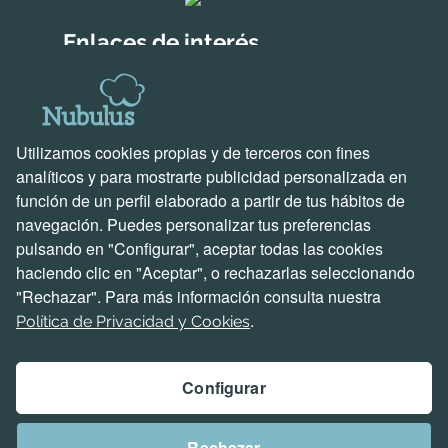
Enlaces de interés
Soluciones para empresas
Descubre Holded
Soluciones creadas por nosotros
Utilizamos cookies propias y de terceros con fines
Soporte y contacto
analíticos y para mostrarte publicidad personalizada en
función de un perfil elaborado a partir de tus hábitos de
Ven a vernos
navegación. Puedes personalizar tus preferencias
Escríbenos un correo
pulsando en "Configurar", aceptar todas las cookies
Llámanos ahora
haciendo clic en "Aceptar", o rechazarlas seleccionando
Hablemos de proyectos
"Rechazar". Para más información consulta nuestra
Problemas e incidencias
.
Política de Privacidad y Cookies
Configurar
Aviso Legal
Rechazar