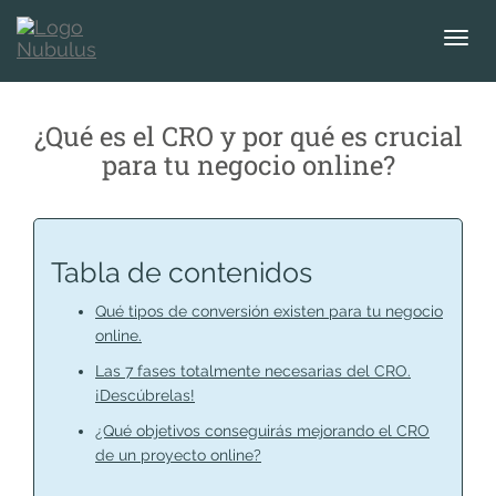
T
o
g
g
¿Qué es el CRO y por qué es crucial
l
para tu negocio online?
e
n
a
v
i
Tabla de contenidos
g
a
Qué tipos de conversión existen para tu negocio
t
online.
i
Las 7 fases totalmente necesarias del CRO.
o
¡Descúbrelas!
n
¿Qué objetivos conseguirás mejorando el CRO
de un proyecto online?