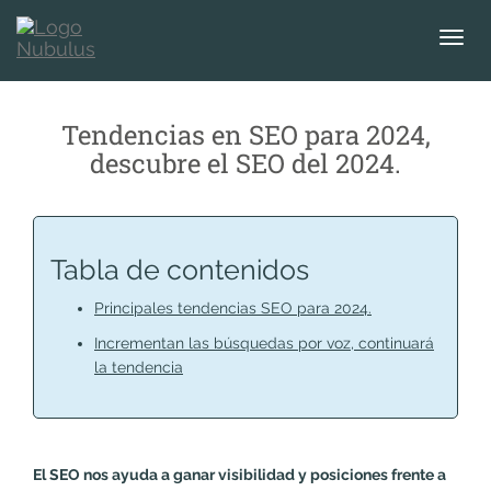
T
o
g
g
Tendencias en SEO para 2024,
l
descubre el SEO del 2024.
e
n
a
v
i
Tabla de contenidos
g
a
Principales tendencias SEO para 2024.
t
Incrementan las búsquedas por voz, continuará
i
la tendencia
o
n
El SEO nos ayuda a ganar visibilidad y posiciones frente a