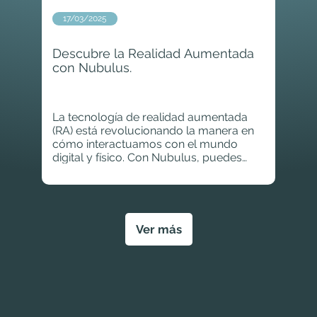
17/03/2025
Descubre la Realidad Aumentada
con Nubulus.
La tecnología de realidad aumentada
(RA) está revolucionando la manera en
cómo interactuamos con el mundo
digital y físico. Con Nubulus, puedes
vivir experiencias únicas e inmersivas
que enriquecerán tu percepción visual y
sensorial.
Ver más