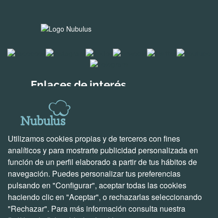
Enlaces de interés
Soluciones para empresas
Descubre Holded
Soluciones creadas por nosotros
Utilizamos cookies propias y de terceros con fines
Soporte y contacto
analíticos y para mostrarte publicidad personalizada en
función de un perfil elaborado a partir de tus hábitos de
Ven a vernos
navegación. Puedes personalizar tus preferencias
Escríbenos un correo
pulsando en "Configurar", aceptar todas las cookies
Llámanos ahora
haciendo clic en "Aceptar", o rechazarlas seleccionando
Hablemos de proyectos
"Rechazar". Para más información consulta nuestra
Problemas e incidencias