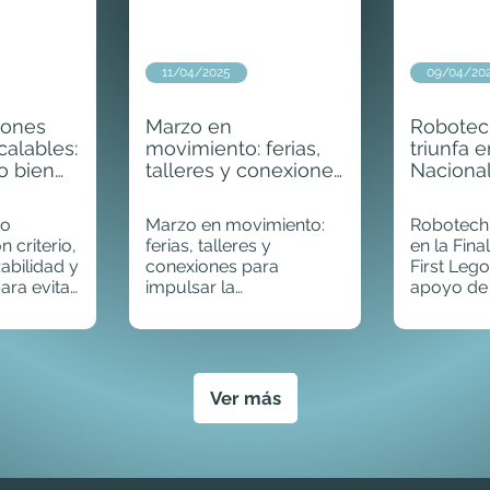
11/04/2025
09/04/20
iones
Marzo en
Robotec
calables:
movimiento: ferias,
triunfa e
o bien
talleres y conexiones
Nacional
cipio
para impulsar la
Lego Le
transformación
apoyo d
mo
Marzo en movimiento:
Robotech.
digital
 criterio,
ferias, talleres y
en la Fina
abilidad y
conexiones para
First Leg
ara evitar
impulsar la
apoyo de
ararte
transformación digital
Ver más