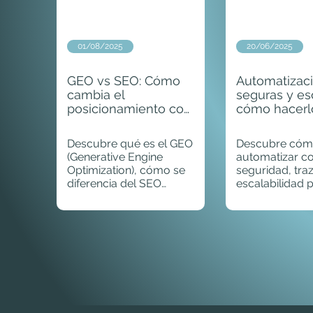
01/08/2025
20/06/2025
GEO vs SEO: Cómo
Automatizac
cambia el
seguras y es
posicionamiento con
cómo hacerl
la IA generativa |
desde el prin
Nubulus
Descubre qué es el GEO
Descubre có
(Generative Engine
automatizar con
Optimization), cómo se
seguridad, traz
diferencia del SEO
escalabilidad p
tradicional y cómo
errores y prep
adaptar tu web al nuevo
para crecer.
paradigma de
búsquedas con IA