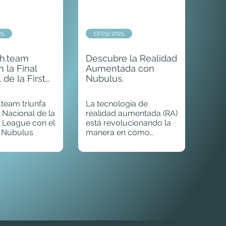
25
17/03/2025
h.team
Descubre la Realidad
n la Final
Aumentada con
 de la First
Nubulus.
ague con el
e Nubulus
team triunfa
La tecnología de
l Nacional de la
realidad aumentada (RA)
o League con el
está revolucionando la
 Nubulus
manera en cómo
interactuamos con el
mundo digital y físico.
Con Nubulus, puedes
vivir experiencias únicas
e inmersivas que
enriquecerán tu
percepción visual y
sensorial.