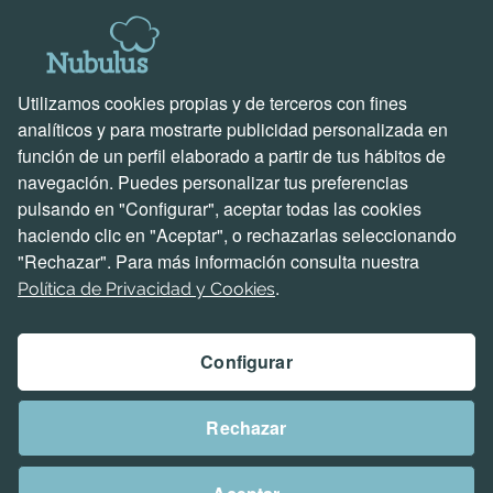
Soluciones para empresas
Descubre Holded
Soluciones creadas por nosotros
Utilizamos cookies propias y de terceros con fines
Soporte y contacto
analíticos y para mostrarte publicidad personalizada en
función de un perfil elaborado a partir de tus hábitos de
Ven a vernos
navegación. Puedes personalizar tus preferencias
Escríbenos un correo
pulsando en "Configurar", aceptar todas las cookies
Llámanos ahora
haciendo clic en "Aceptar", o rechazarlas seleccionando
Hablemos de proyectos
"Rechazar". Para más información consulta nuestra
Problemas e incidencias
.
Política de Privacidad y Cookies
Configurar
Aviso Legal
Rechazar
Política de Privacidad y Cookies