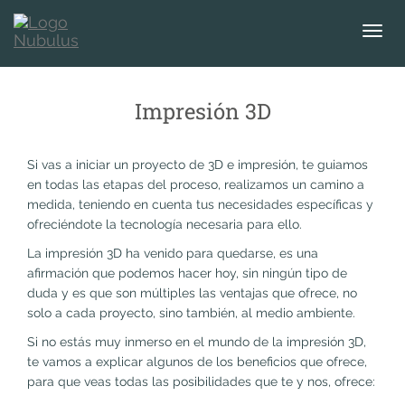
T
o
g
g
Impresión 3D
l
e
n
Si vas a iniciar un proyecto de 3D e impresión, te guiamos
a
en todas las etapas del proceso, realizamos un camino a
v
medida, teniendo en cuenta tus necesidades específicas y
i
ofreciéndote la tecnología necesaria para ello.
g
a
La impresión 3D ha venido para quedarse, es una
t
afirmación que podemos hacer hoy, sin ningún tipo de
i
duda y es que son múltiples las ventajas que ofrece, no
o
solo a cada proyecto, sino también, al medio ambiente.
n
Si no estás muy inmerso en el mundo de la impresión 3D,
te vamos a explicar algunos de los beneficios que ofrece,
para que veas todas las posibilidades que te y nos, ofrece: