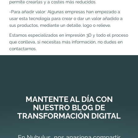
permite crearlas y a costes más reducidos.
-Para añadir valor: Algunas empresas han empezado a
usar esta tecnología para crear o dar un valor añadido a
sus productos, mediante un detalle, logo o relieve.
Estamos especializados en impresión 3D y todo el proceso
que conlleva, si necesitas más información, no dudes en
contactarnos.
MANTENTE AL DÍA CON
NUESTRO BLOG DE
TRANSFORMACIÓN DIGITAL
En Nubulus, nos apasiona compartir