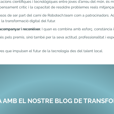
ions científiques i tecnològiques entre joves d’arreu del món, és m
l pensament crític i la capacitat de resoldre problemes reals mitjança
osos de ser part del camí de Robotech.team com a patrocinadors. 
la transformació digital del futur.
 acompanyar i reconèixer.
I quan es combina amb esforç, constància i 
s pels premis, sinó també per la seva actitud, professionalitat i esp
es que impulsen el futur de la tecnologia des del talent local.
IA AMB EL NOSTRE BLOG DE TRANSFO