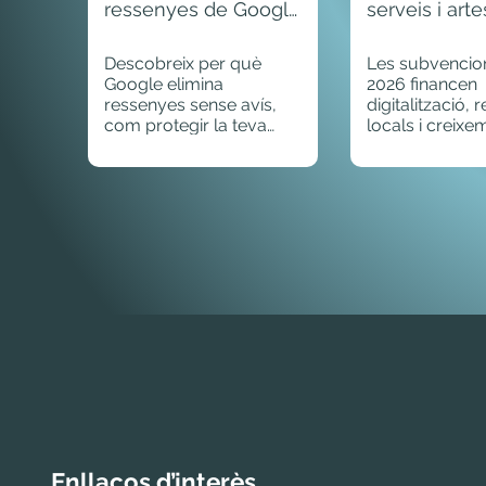
ressenyes de Google
serveis i arte
del teu negoci (i com
què cobreixen
evitar-ho)
pot optar
Descobreix per què
Les subvenci
Google elimina
2026 financen
ressenyes sense avís,
digitalització,
com protegir la teva
locals i creixe
fitxa amb el CID i per
artesà a Catal
què una IA pot fer servir
Descobreix els
ressenyes negatives
programes i q
antigues.
imports podeu
Enllaços d’interès