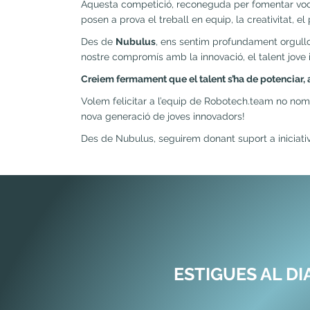
Aquesta competició, reconeguda per fomentar vocac
posen a prova el treball en equip, la creativitat, e
Des de
Nubulus
, ens sentim profundament orgull
nostre compromís amb la innovació, el talent jove i 
Creiem fermament que el talent s’ha de potenciar,
Volem felicitar a l’equip de Robotech.team no nomé
nova generació de joves innovadors!
Des de Nubulus, seguirem donant suport a iniciativ
ESTIGUES AL D