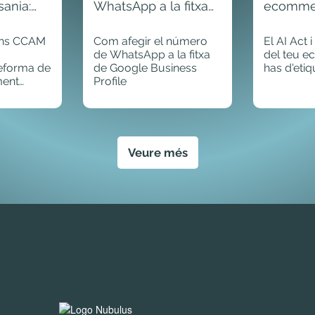
sania:
WhatsApp a la fitxa
ecommer
 i qui hi
de Google Business
d'etiquet
Profile
ons CCAM
Com afegir el número
El AI Act 
de WhatsApp a la fitxa
del teu 
 reforma de
de Google Business
has d'etiq
ment
Profile
unya.
 8
uins
 rebre.
Veure més