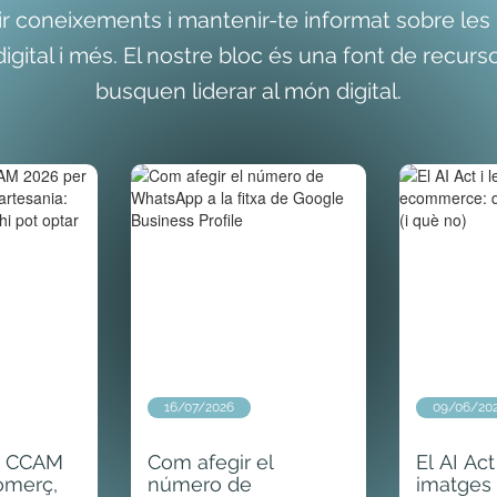
r coneixements i mantenir-te informat sobre le
gital i més. El nostre bloc és una font de recu
busquen liderar al món digital.
16/07/2026
09/06/20
s CCAM
Com afegir el
El AI Act
omerç,
número de
imatges 