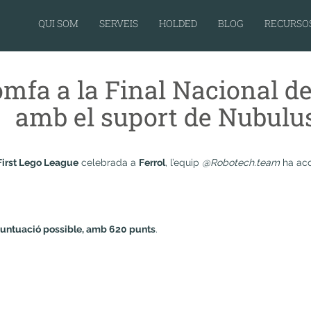
QUI SOM
SERVEIS
HOLDED
BLOG
RECURSO
mfa a la Final Nacional de
amb el suport de Nubulu
First Lego League
celebrada a
Ferrol
, l’equip
@Robotech.team
ha aco
untuació possible, amb 620 punts
.