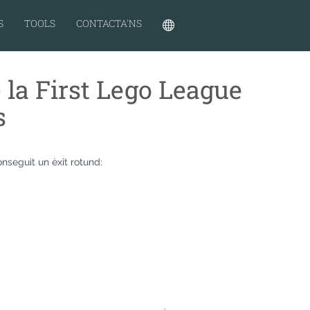
S
TOOLS
CONTACTA'NS
 la First Lego League
s
nseguit un èxit rotund: