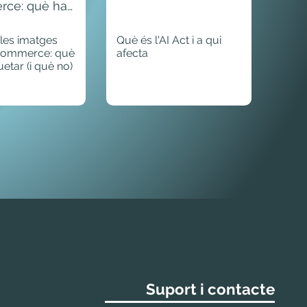
ce: què has
ar (i què no)
i les imatges
Què és l'AI Act i a qui
ecommerce: què
afecta
uetar (i què no)
Suport i contacte