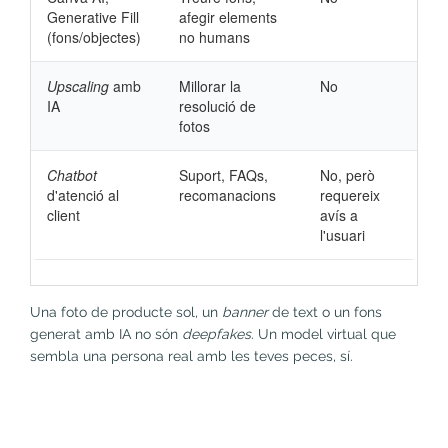
Generative Fill
afegir elements
(fons/objectes)
no humans
Upscaling
amb
Millorar la
No
IA
resolució de
fotos
Chatbot
Suport, FAQs,
No, però
d'atenció al
recomanacions
requereix
client
avís a
l'usuari
Una foto de producte sol, un
banner
de text o un fons
generat amb IA no són
deepfakes
. Un model virtual que
sembla una persona real amb les teves peces, sí.