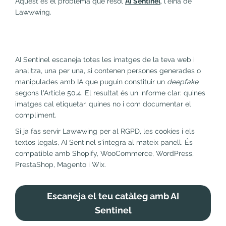
Aquest és el problema que resol
AI Sentinel
, l'eina de
Lawwwing.
AI Sentinel escaneja totes les imatges de la teva web i
analitza, una per una, si contenen persones generades o
manipulades amb IA que puguin constituir un
deepfake
segons l'Article 50.4. El resultat és un informe clar: quines
imatges cal etiquetar, quines no i com documentar el
compliment.
Si ja fas servir Lawwwing per al RGPD, les cookies i els
textos legals, AI Sentinel s'integra al mateix panell. És
compatible amb Shopify, WooCommerce, WordPress,
PrestaShop, Magento i Wix.
Escaneja el teu catàleg amb AI
Sentinel