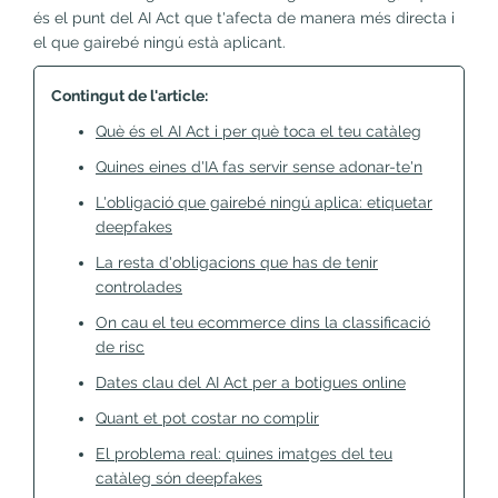
és el punt del AI Act que t'afecta de manera més directa i
el que gairebé ningú està aplicant.
Contingut de l'article:
Què és el AI Act i per què toca el teu catàleg
Quines eines d'IA fas servir sense adonar-te'n
L'obligació que gairebé ningú aplica: etiquetar
deepfakes
La resta d'obligacions que has de tenir
controlades
On cau el teu ecommerce dins la classificació
de risc
Dates clau del AI Act per a botigues online
Quant et pot costar no complir
El problema real: quines imatges del teu
catàleg són deepfakes