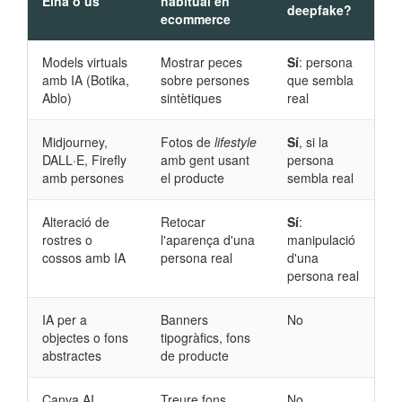
Eina o ús
habitual en
deepfake?
ecommerce
Models virtuals
Mostrar peces
Sí
: persona
amb IA (Botika,
sobre persones
que sembla
Ablo)
sintètiques
real
Midjourney,
Fotos de
lifestyle
Sí
, si la
DALL·E, Firefly
amb gent usant
persona
amb persones
el producte
sembla real
Alteració de
Retocar
Sí
:
rostres o
l'aparença d'una
manipulació
cossos amb IA
persona real
d'una
persona real
IA per a
Banners
No
objectes o fons
tipogràfics, fons
abstractes
de producte
Canva AI,
Treure fons,
No