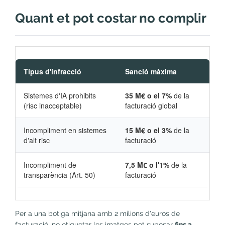
Quant et pot costar no complir
Tipus d'infracció
Sanció màxima
Sistemes d'IA prohibits
35 M€ o el 7%
de la
(risc inacceptable)
facturació global
Incompliment en sistemes
15 M€ o el 3%
de la
d'alt risc
facturació
Incompliment de
7,5 M€ o l'1%
de la
transparència (Art. 50)
facturació
Per a una botiga mitjana amb 2 milions d'euros de
facturació, no etiquetar les imatges pot suposar
fins a