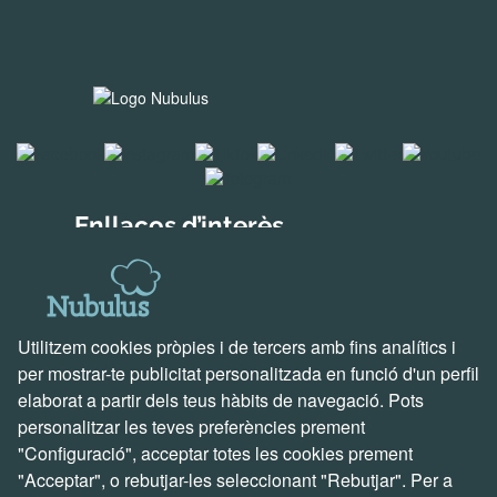
Enllaços d’interès
Solucions per a empreses
Descobreix Holded
Solucions creades per nosaltres
Utilitzem cookies pròpies i de tercers amb fins analítics i
Suport i contacte
per mostrar-te publicitat personalitzada en funció d'un perfil
elaborat a partir dels teus hàbits de navegació. Pots
Vine a veure’ns
personalitzar les teves preferències prement
Escriu-nos un correu
"Configuració", acceptar totes les cookies prement
Truca’ns ara
"Acceptar", o rebutjar-les seleccionant "Rebutjar". Per a
Parlem de projectes