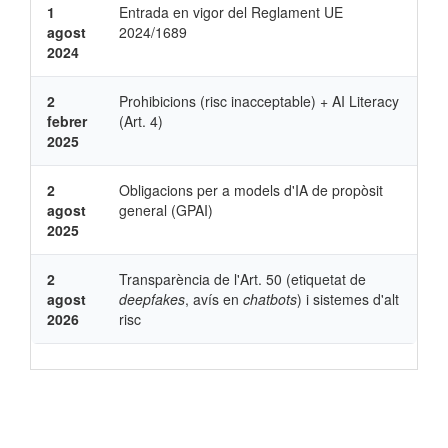
1
Entrada en vigor del Reglament UE
agost
2024/1689
2024
2
Prohibicions (risc inacceptable) + AI Literacy
febrer
(Art. 4)
2025
2
Obligacions per a models d'IA de propòsit
agost
general (GPAI)
2025
2
Transparència de l'Art. 50 (etiquetat de
agost
deepfakes
, avís en
chatbots
) i sistemes d'alt
2026
risc