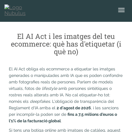
T
o
g
g
El AI Act i les imatges del teu
l
ecommerce: què has d'etiquetar (i
e
què no)
n
a
v
El AI Act obliga els ecommerce a etiquetar les imatges
i
generades o manipulades amb IA que es poden confondre
g
amb fotografies reals de persones. Parlem de models
a
virtuals, fotos de
lifestyle
amb persones sintètiques o
t
rostres reals alterats amb IA. No cal etiquetar-ho tot:
i
només els
deepfakes
. L'obligació de transparència del
o
Reglament d'IA arriba el
2 d'agost de 2026
, i les sancions
n
per incomplir-la poden ser de
fins a 7,5 milions d'euros o
l'1% de la facturació global
.
Si tens una botiga online amb imatges de catàleg, aquest