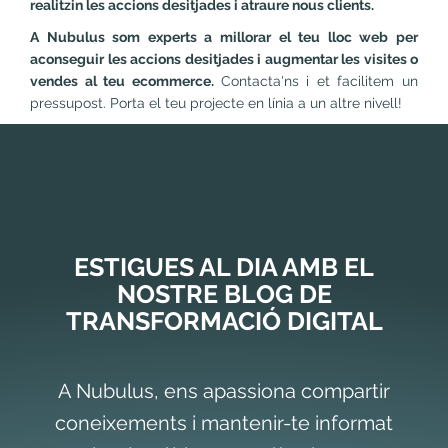
realitzin les accions desitjades i atraure nous clients.
A Nubulus som experts a millorar el teu lloc web per
aconseguir les accions desitjades i augmentar les visites o
vendes al teu ecommerce.
Contacta'ns i et facilitem un
pressupost. Porta el teu projecte en línia a un altre nivell!
ESTIGUES AL DIA AMB EL
NOSTRE BLOG DE
TRANSFORMACIÓ DIGITAL
A Nubulus, ens apassiona compartir
coneixements i mantenir-te informat