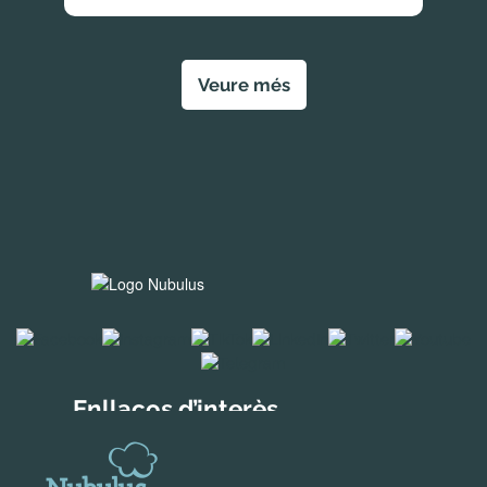
Veure més
Enllaços d’interès
Solucions per a empreses
Descobreix Holded