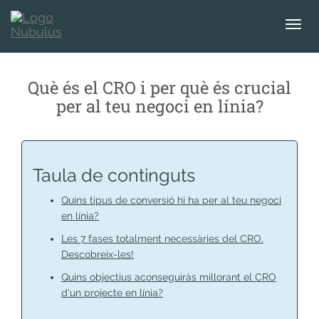
T
o
g
g
Què és el CRO i per què és crucial
l
per al teu negoci en línia?
e
n
a
v
i
Taula de continguts
g
a
Quins tipus de conversió hi ha per al teu negoci
t
en línia?
i
Les 7 fases totalment necessàries del CRO.
o
Descobreix-les!
n
Quins objectius aconseguiràs millorant el CRO
d'un projecte en línia?