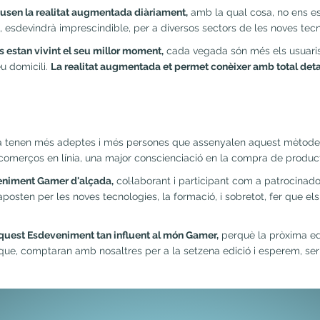
usen la realitat augmentada diàriament,
amb la qual cosa, no ens est
, esdevindrà imprescindible, per a diversos sectors de les noves tecn
estan vivint el seu millor moment,
cada vegada són més els usuaris 
u domicili.
La realitat augmentada et permet conèixer amb total deta
a tenen més adeptes i més persones que assenyalen aquest mètode d
n comerços en línia, una major conscienciació en la compra de produ
eniment Gamer d'alçada,
col·laborant i participant com a patrocinado
osten per les noves tecnologies, la formació, i sobretot, fer que el
quest Esdeveniment tan influent al món Gamer,
perquè la pròxima edic
que, comptaran amb nosaltres per a la setzena edició i esperem, ser