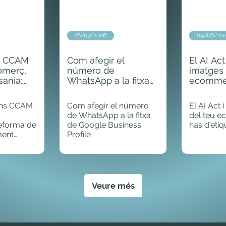
16/07/2026
09/06/20
s CCAM
Com afegir el
El AI Act
omerç,
número de
imatges 
sania:
WhatsApp a la fitxa
ecommer
 i qui hi
de Google Business
d'etiquet
Profile
ons CCAM
Com afegir el número
El AI Act 
de WhatsApp a la fitxa
del teu 
 reforma de
de Google Business
has d'etiq
ment
Profile
unya.
 8
uins
 rebre.
Veure més