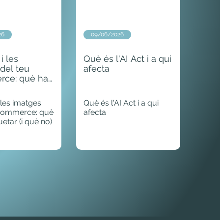
26
09/06/2026
 i les
Què és l'AI Act i a qui
del teu
afecta
ce: què has
ar (i què no)
i les imatges
Què és l'AI Act i a qui
ecommerce: què
afecta
uetar (i què no)