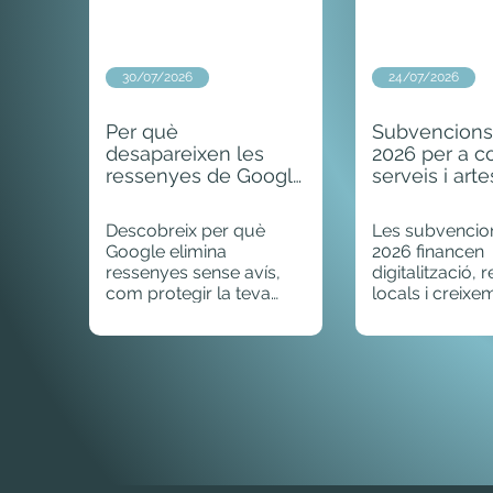
30/07/2026
24/07/2026
Per què
Subvencion
desapareixen les
2026 per a c
ressenyes de Google
serveis i arte
del teu negoci (i com
què cobreixen
evitar-ho)
pot optar
Descobreix per què
Les subvenci
Google elimina
2026 financen
ressenyes sense avís,
digitalització,
com protegir la teva
locals i creixe
fitxa amb el CID i per
artesà a Catal
què una IA pot fer servir
Descobreix els
ressenyes negatives
programes i q
antigues.
imports podeu