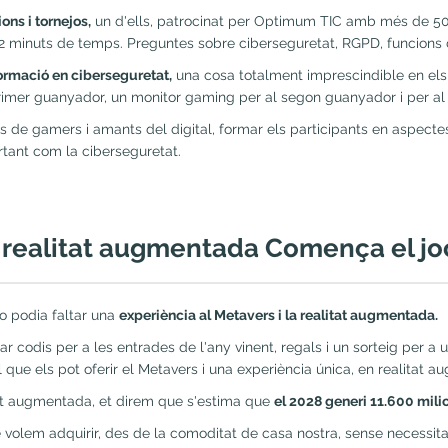
ns i tornejos,
un d'ells, patrocinat per Optimum TIC amb més de 50 
 12 minuts de temps. Preguntes sobre ciberseguretat, RGPD, funcions
ormació en ciberseguretat,
una cosa totalment imprescindible en els 
rimer guanyador, un monitor gaming per al segon guanyador i per al 
 de gamers i amants del digital, formar els participants en aspecte
tant com la ciberseguretat.
 realitat augmentada Comença el jo
o podia faltar una
experiència al Metavers i la realitat augmentada.
codis per a les entrades de l'any vinent, regals i un sorteig per a u
l que els pot oferir el Metavers i una experiència única, en realitat 
itat augmentada, et direm que s'estima que
el 2028 generi 11.600 mili
volem adquirir, des de la comoditat de casa nostra, sense necessitat 