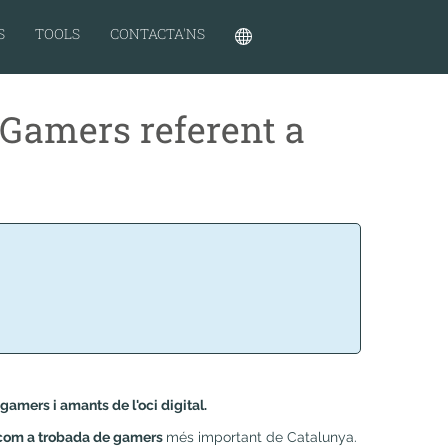
S
TOOLS
CONTACTA'NS
 Gamers referent a
amers i amants de l'oci digital.
t com a trobada de gamers
més important de Catalunya.