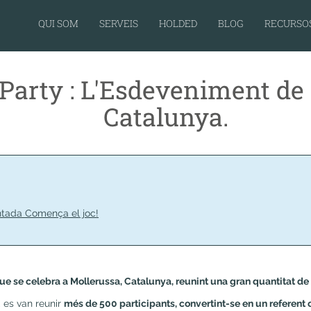
QUI SOM
SERVEIS
HOLDED
BLOG
RECURSO
Party : L'Esdeveniment de
Catalunya.
ntada Comença el joc!
 se celebra a Mollerussa, Catalunya, reunint una gran quantitat de g
, es van reunir
més de 500 participants, convertint-se en un referen