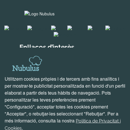
Enllaços d’interès
Solucions per a empreses
Descobreix Holded
Solucions creades per nosaltres
Utilitzem cookies pròpies i de tercers amb fins analítics i
Suport i contacte
per mostrar-te publicitat personalitzada en funció d'un perfil
elaborat a partir dels teus hàbits de navegació. Pots
Vine a veure’ns
personalitzar les teves preferències prement
Escriu-nos un correu
"Configuració", acceptar totes les cookies prement
Truca’ns ara
"Acceptar", o rebutjar-les seleccionant "Rebutjar". Per a
Parlem de projectes
més informació, consulta la nostra
Política de Privacitat i
Problemes i incidències
.
Cookies