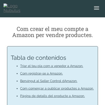
T
o
g
g
Com crear el meu compte a
l
Amazon per vendre productes.
e
n
a
v
i
Tabla de contenidos
g
a
Triar el teu pla com a venedor a Amazon.
t
Com registrar-se a Amazon.
i
Benvingut al Seller Control dAmazon.
o
n
Com començar a publicar productes a Amazon.
Pàgina de detalls del producte a Amazon.