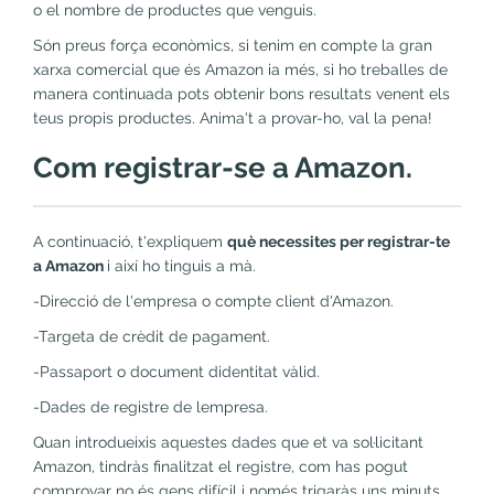
o el nombre de productes que venguis.
Són preus força econòmics, si tenim en compte la gran
xarxa comercial que és Amazon ia més, si ho treballes de
manera continuada pots obtenir bons resultats venent els
teus propis productes. Anima't a provar-ho, val la pena!
Com registrar-se a Amazon.
A continuació, t'expliquem
què necessites per registrar-te
a Amazon
i així ho tinguis a mà.
-Direcció de l'empresa o compte client d'Amazon.
-Targeta de crèdit de pagament.
-Passaport o document didentitat vàlid.
-Dades de registre de lempresa.
Quan introdueixis aquestes dades que et va sol·licitant
Amazon, tindràs finalitzat el registre, com has pogut
comprovar no és gens difícil i només trigaràs uns minuts.