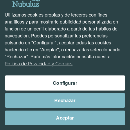
▼
¿Qué es el diseño web y por qué
es clave para tu negocio?
Utilizamos cookies propias y de terceros con fines
analíticos y para mostrarte publicidad personalizada en
función de un perfil elaborado a partir de tus hábitos de
navegación. Puedes personalizar tus preferencias
▼
¿Qué tipo de páginas web podéis
pulsando en "Configurar", aceptar todas las cookies
crear?
haciendo clic en "Aceptar", o rechazarlas seleccionando
"Rechazar". Para más información consulta nuestra
.
Política de Privacidad y Cookies
▼
¿La web será adaptable a
dispositivos móviles?
Configurar
Rechazar
▼
¿Ofrecéis mantenimiento web
después del lanzamiento?
Aceptar