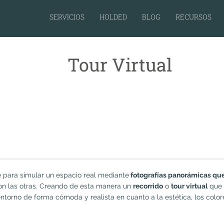
SERVICIOS
HOLDED
BLOG
RECURSOS
Tour Virtual
e para simular un espacio real mediante
fotografías panorámicas que
con las otras. Creando de esta manera un
recorrido
o
tour virtual
que 
l entorno de forma cómoda y realista en cuanto a la estética, los col