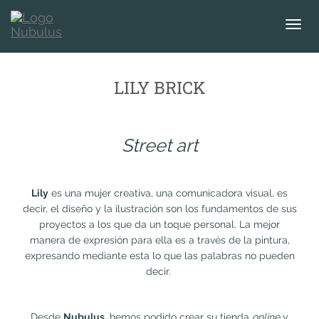
T
o
g
g
LILY BRICK
l
e
n
a
Street art
v
i
g
Lily
es una mujer creativa, una comunicadora visual, es
a
decir, el diseño y la ilustración son los fundamentos de sus
t
proyectos a los que da un toque personal. La mejor
i
manera de expresión para ella es a través de la pintura,
o
expresando mediante esta lo que las palabras no pueden
n
decir.
Desde
Nubulus
, hemos podido crear su
tienda
online
y