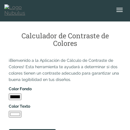
T
o
g
g
Calculador de Contraste de
l
Colores
e
n
a
¡Bienvenido a la Aplicación de Cálculo de Contraste de
v
Colores! Esta herramienta te ayudará a determinar si dos
i
colores tienen un contraste adecuado para garantizar una
g
buena legibilidad en tus diseños.
a
t
Color Fondo
i
o
Color Texto
n