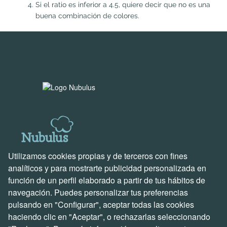
Si el ratio es inferior a 4.5, quiere decir que no es una
buena combinación de colores.
Enlaces de interés
Utilizamos cookies propias y de terceros con fines
Soluciones para empresas
analíticos y para mostrarte publicidad personalizada en
Descubre Holded
función de un perfil elaborado a partir de tus hábitos de
Soluciones creadas por nosotros
navegación. Puedes personalizar tus preferencias
pulsando en "Configurar", aceptar todas las cookies
Soporte y contacto
haciendo clic en "Aceptar", o rechazarlas seleccionando