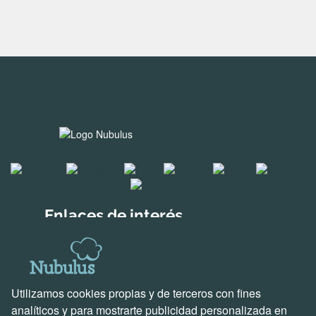
Enlaces de interés
Soluciones para empresas
Descubre Holded
Soluciones creadas por nosotros
Utilizamos cookies propias y de terceros con fines
Soporte y contacto
analíticos y para mostrarte publicidad personalizada en