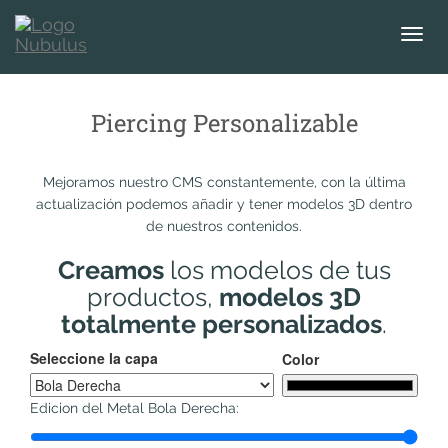
T
o
g
g
Piercing Personalizable
l
e
n
Mejoramos nuestro CMS constantemente, con la última
a
actualización podemos añadir y tener modelos 3D dentro
v
de nuestros contenidos.
i
g
Creamos
los modelos de tus
a
productos,
modelos 3D
t
totalmente personalizados
.
i
o
Seleccione la capa
Color
n
Edicion del Metal Bola Derecha: