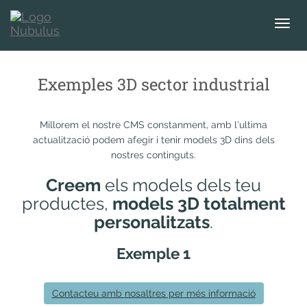
T
o
g
g
Exemples 3D sector industrial
l
e
n
Millorem el nostre CMS constanment, amb l'ultima
a
actualització podem afegir i tenir models 3D dins dels
v
nostres continguts.
i
g
Creem
els models dels teu
a
productes,
models 3D totalment
t
personalitzats
.
i
o
Exemple 1
n
Contacteu amb nosaltres per més informació