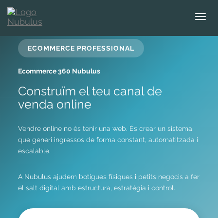
T
o
g
ECOMMERCE PROFESSIONAL
g
l
Ecommerce 360 Nubulus
e
n
Construïm el teu canal de
a
venda online
v
i
g
Vendre online no és tenir una web. És crear un sistema
a
que generi ingressos de forma constant, automatitzada i
t
escalable.
i
o
A Nubulus ajudem botigues físiques i petits negocis a fer
n
el salt digital amb estructura, estratègia i control.